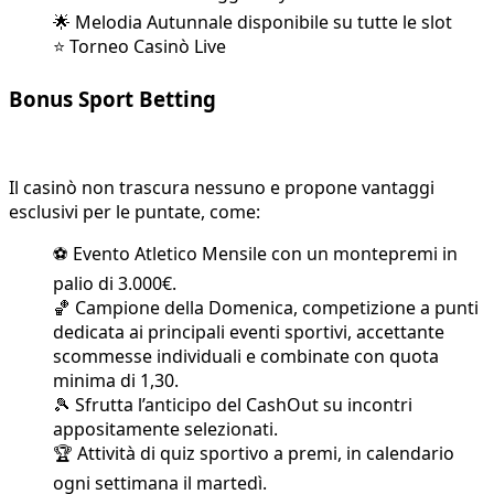
Il casinò non trascura nessuno e propone vantaggi
esclusivi per le puntate, come:
⚽ Evento Atletico Mensile con un montepremi in
palio di 3.000€.
🏀 Campione della Domenica, competizione a punti
dedicata ai principali eventi sportivi, accettante
scommesse individuali e combinate con quota
minima di 1,30.
🎾 Sfrutta l’anticipo del CashOut su incontri
appositamente selezionati.
🏆 Attività di quiz sportivo a premi, in calendario
ogni settimana il martedì.
🎯 ComboBoost garantisce un moltiplicatore fino a
1,5 sulle scommesse multiple da almeno 4 eventi
con quota minima 1,30.
Punta su BetOnRed per divertirti