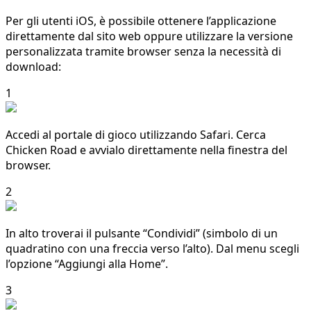
1
Accedi al portale di gioco utilizzando Safari. Cerca
Chicken Road e avvialo direttamente nella finestra del
browser.
2
In alto troverai il pulsante “Condividi” (simbolo di un
quadratino con una freccia verso l’alto). Dal menu scegli
l’opzione “Aggiungi alla Home”.
3
Prosegui con la procedura cliccando sul pulsante
“Aggiungi”.
I miei suggerimenti per divertirsi
con Chicken Road su BetOnRed