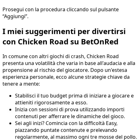
In comune con altri giochi di crash, Chicken Road
presenta una volatilità che varia in base all'audacia e alla
propensione al rischio del giocatore. Dopo un'estesa
esperienza personale, ecco alcune strategie chiave da
tenere a mente:
Stabilisci il tuo budget prima di iniziare a giocare e
attieniti rigorosamente a esso.
Inizia con sessioni di prova utilizzando importi
contenuti per afferrare le dinamiche del gioco.
Sei agli inizi? Comincia con la difficoltà Easy,
piazzando puntate contenute e prelevando
regolarmente, al massimo ogni tre mosse del pollo.
Vuoi puntare al massimo e hai un'esperienza
consolidata? Affronta la modalità Hardcore,
scommettendo somme elevate per ottenere i
moltiplicatori più alti.
Solitamente, raccomando una strategia bilanciata
che vari l'importo della bet e il momento del cash-