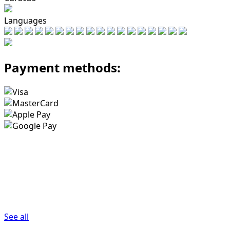
Languages
Payment methods:
See all
Games:
Slot