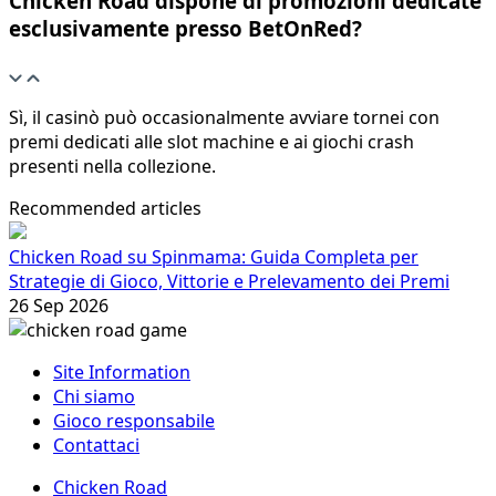
presenti nella collezione.
Recommended articles
Chicken Road su Spinmama: Guida Completa per
Strategie di Gioco, Vittorie e Prelevamento dei Premi
26 Sep 2026
Site Information
Chi siamo
Gioco responsabile
Contattaci
Chicken Road
Dove giocare
Chicken Road App
Chicken Road Demo
Come funziona Chicken Road
Recensioni