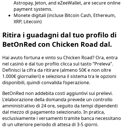
BetOnRed con Chicken Road dal.
Hai avuto fortuna e vinto su Chicken Road? Ora, entra
nel casinò e dal tuo profilo clicca sul tasto “Preleva”.
Definisci la cifra da ritirare (almeno 50€ e non oltre
1.000€ giornalieri) e seleziona il sistema tra le opzioni
disponibili, quindi convalida l’operazione.
BetOnRed non addebita costi aggiuntivi sui prelievi.
L'elaborazione della domanda prevede un controllo
amministrativo di 24 ore, seguito da tempi dipendenti
dal mezzo di pagamento selezionato. In pratica,
esclusivamente i versamenti tramite banca necessitano
di un ulteriore periodo di attesa di 3-5 giorni.
Chicken Road APK – La Guida
Definitiva per Android da BetOnRed
Dal portale del casinò è possibile scaricare l’applicazione