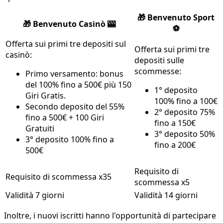
scommesse:
Primo versamento: bonus
del 100% fino a 500€ più 150
1° deposito
Giri Gratis.
100% fino a 100€
Secondo deposito del 55%
2° deposito 75%
fino a 500€ + 100 Giri
fino a 150€
Gratuiti
3° deposito 50%
3° deposito 100% fino a
fino a 200€
500€
Requisito di
Requisito di scommessa x35
scommessa x5
Validità 7 giorni
Validità 14 giorni
Inoltre, i nuovi iscritti hanno l'opportunità di partecipare
alla Lotteria dei Giri: un jackpot settimanale di 10.000 giri
gratuiti, disponibile mediante l'acquisto di biglietti a 10€.
Bonus Cashback e Rakeback
I frequentatori del casinò possono ottenere un