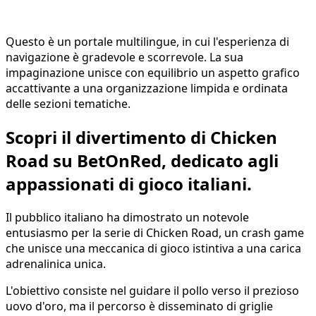
delle sezioni tematiche.
Scopri il divertimento di Chicken
Road su BetOnRed, dedicato agli
appassionati di gioco italiani.
Il pubblico italiano ha dimostrato un notevole
entusiasmo per la serie di Chicken Road, un crash game
che unisce una meccanica di gioco istintiva a una carica
adrenalinica unica.
L'obiettivo consiste nel guidare il pollo verso il prezioso
uovo d'oro, ma il percorso è disseminato di griglie
infuocate che possono compromettere la tua vincita. Il
funzionamento si fonda su coefficienti in aumento, fasi
di difficoltà crescente e la possibilità di incassare la posta
a scelta del partecipante.
Se anche tu sei uno dei suoi appassionati più ferventi,