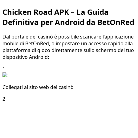
mobile di BetOnRed, o impostare un accesso rapido alla
piattaforma di gioco direttamente sullo schermo del tuo
dispositivo Android:
1
Collegati al sito web del casinò
2
Chicken Road in si apre in una nuova finestra del
browser
3