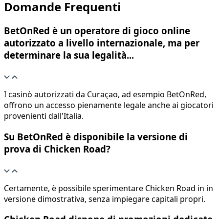
I casinò autorizzati da Curaçao, ad esempio BetOnRed,
offrono un accesso pienamente legale anche ai giocatori
provenienti dall'Italia.
Su BetOnRed è disponibile la versione di
prova di Chicken Road?
Certamente, è possibile sperimentare Chicken Road in in
versione dimostrativa, senza impiegare capitali propri.
Chicken Road dispone di promozioni dedicate
esclusivamente presso BetOnRed?
Sì, il casinò può occasionalmente avviare tornei con
premi dedicati alle slot machine e ai giochi crash