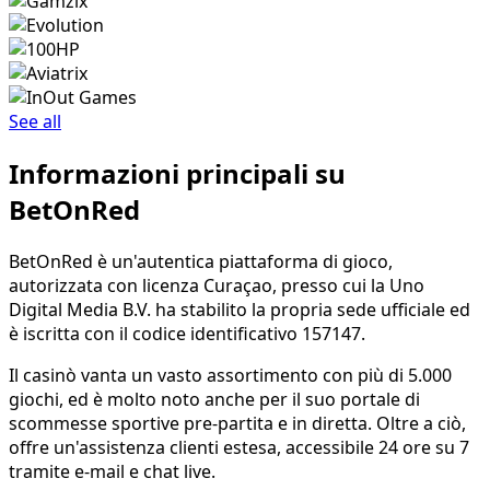
Informazioni principali su
BetOnRed
BetOnRed è un'autentica piattaforma di gioco,
autorizzata con licenza Curaçao, presso cui la Uno
Digital Media B.V. ha stabilito la propria sede ufficiale ed
è iscritta con il codice identificativo 157147.
Il casinò vanta un vasto assortimento con più di 5.000
giochi, ed è molto noto anche per il suo portale di
scommesse sportive pre-partita e in diretta. Oltre a ciò,
offre un'assistenza clienti estesa, accessibile 24 ore su 7
tramite e-mail e chat live.
Questo è un portale multilingue, in cui l'esperienza di
navigazione è gradevole e scorrevole. La sua
impaginazione unisce con equilibrio un aspetto grafico
accattivante a una organizzazione limpida e ordinata