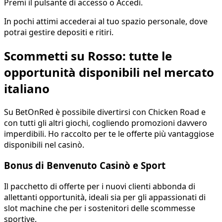
opportunità disponibili nel mercato
italiano
Su BetOnRed è possibile divertirsi con Chicken Road e
con tutti gli altri giochi, cogliendo promozioni davvero
imperdibili. Ho raccolto per te le offerte più vantaggiose
disponibili nel casinò.
Bonus di Benvenuto Casinò e Sport
Il pacchetto di offerte per i nuovi clienti abbonda di
allettanti opportunità, ideali sia per gli appassionati di
slot machine che per i sostenitori delle scommesse
sportive.
🎁 Benvenuto Sport
🎁 Benvenuto Casinò 🎰
⚽
Offerta sui primi tre depositi sul
Offerta sui primi tre
casinò:
depositi sulle